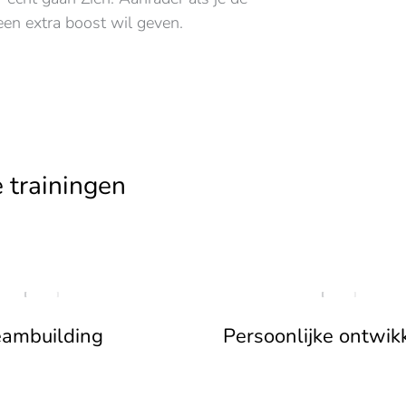
een extra boost wil geven.
 trainingen
eambuilding
Persoonlijke ontwik