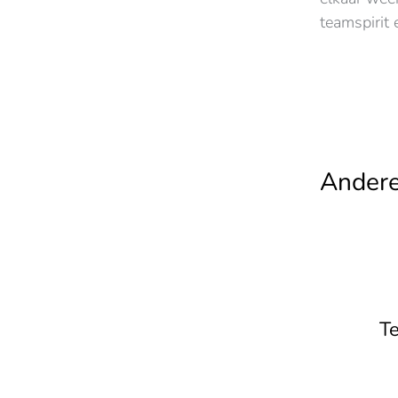
teamspirit 
Andere
T