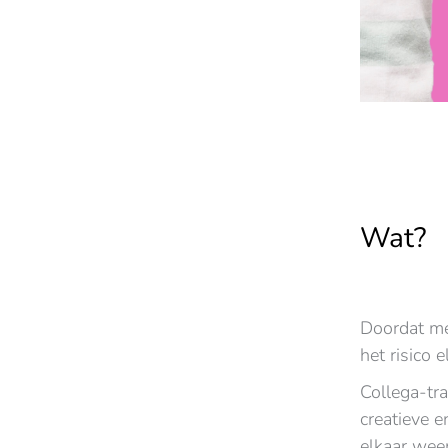
Wat?
Doordat me
het risico 
Collega-tr
creatieve e
elkaar weer